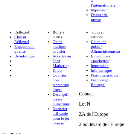
à
l'internationale
Impression
Dossier de
presse
Reflexiel
Boîte à
Trucs et
Choisir
outils
astuces
Réflexiel
Guide
Calcul de
Engagement
pratique
poids /
qualité
courrier
Affranchissements
Déontologie
Accédez au
Enveloppes
Tarif
/ pochettes
Marketing
Impression
Direct
Informatique
Courrier
Personnalisation
non
Façonnage /
marketing
Routage
direct
Contact
Descriptif
presse
Lot N
numérique
Nuancier
utilisable
ZA de l'Europe
pour le jet
d'encre
2 boulevard de l'Europe