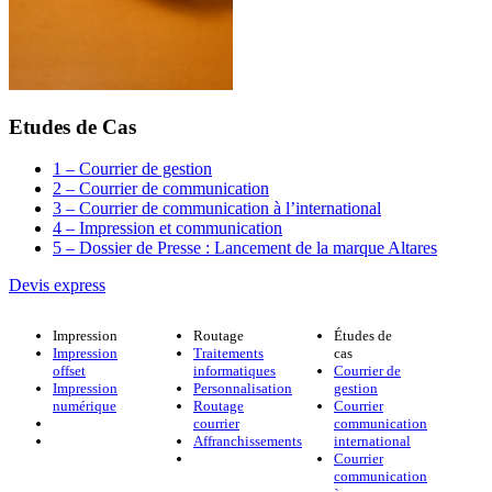
Etudes de Cas
1 – Courrier de gestion
2 – Courrier de communication
3 – Courrier de communication à l’international
4 – Impression et communication
5 – Dossier de Presse : Lancement de la marque Altares
Devis express
Impression
Routage
Études de
Impression
Traitements
cas
offset
informatiques
Courrier de
Impression
Personnalisation
gestion
numérique
Routage
Courrier
courrier
communication
Affranchissements
international
Courrier
communication